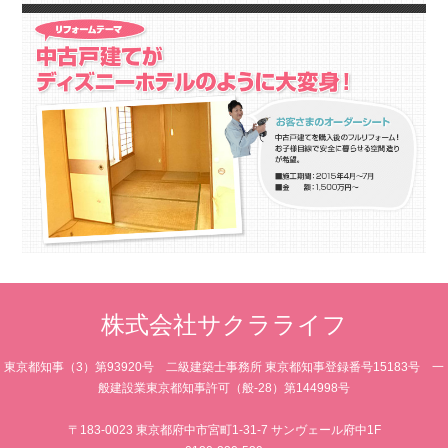
株式会社サクラライフ
東京都知事（3）第93920号 二級建築士事務所 東京都知事登録番号15183号 一
般建設業東京都知事許可（般-28）第144998号
〒183-0023 東京都府中市宮町1-31-7 サンヴェール府中1F